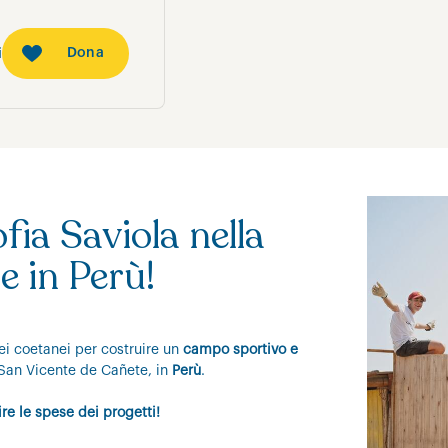
Dona
i
ia Saviola nella
 in Perù!
iei coetanei per costruire un
campo sportivo e
an Vicente de Cañete, in
Perù
.
re le spese dei progetti!