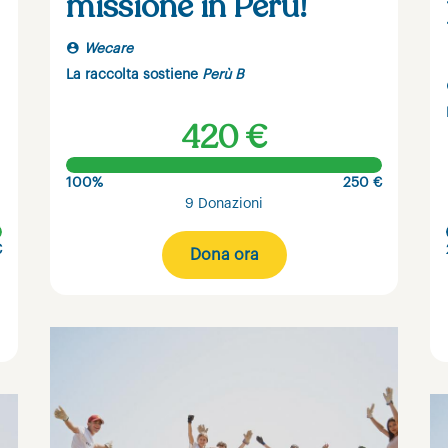
missione in Perù!
Wecare
La raccolta sostiene
Perù B
420 €
100%
250 €
9 Donazioni
€
Dona ora