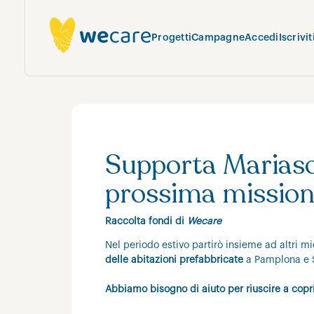
Progetti
Campagne
Accedi
Iscrivit
Supporta Mariasof
prossima missione
Raccolta fondi di
Wecare
Nel periodo estivo partirò insieme ad altri m
delle abitazioni prefabbricate
a Pamplona e S
Abbiamo bisogno di aiuto per riuscire a copri