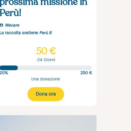
prossima missione in
Perù!
Wecare
La raccolta sostiene
Perù B
50 €
-24 Giorni
20%
250 €
Una donazione
Dona ora