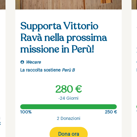
Supporta Vittorio
Ravà nella prossima
missione in Perù!
Wecare
La raccolta sostiene
Perù B
280 €
-24 Giorni
100%
250 €
2 Donazioni
€
Dona ora