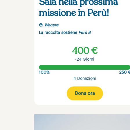
Sala nella prossima
missione in Perù!
Wecare
La raccolta sostiene
Perù B
400 €
-24 Giorni
100%
250 
4 Donazioni
Dona ora