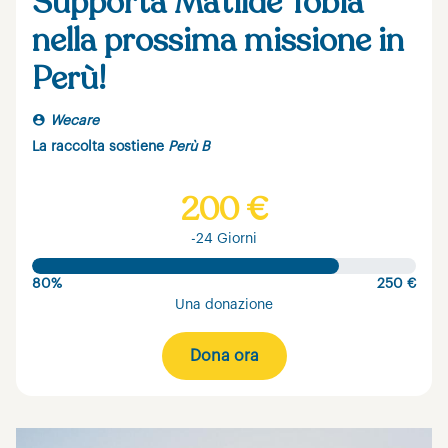
Supporta Matilde Tobia
nella prossima missione in
Perù!
Wecare
La raccolta sostiene
Perù B
200 €
-24 Giorni
80%
250 €
Una donazione
Dona ora