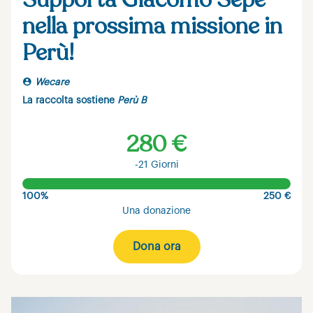
Supporta Giacomo Sepe
nella prossima missione in
Perù!
Wecare
La raccolta sostiene
Perù B
280 €
-21 Giorni
100%
250 €
Una donazione
Dona ora