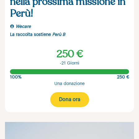
nella prossima missione in
Perù!
Wecare
La raccolta sostiene
Perù B
250 €
-21 Giorni
100%
250 €
Una donazione
Dona ora