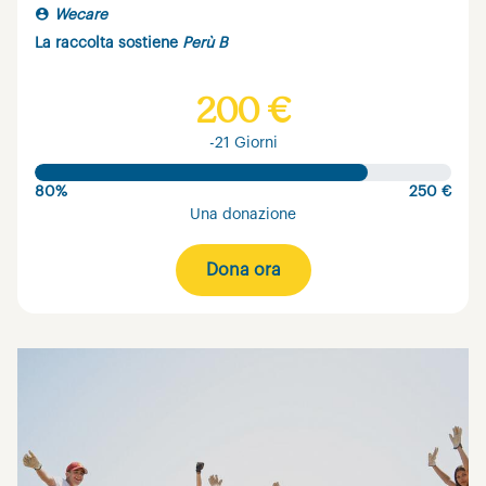
Wecare
La raccolta sostiene
Perù B
200 €
-21 Giorni
80%
250 €
Una donazione
Dona ora