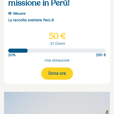
missione in Perù!
Wecare
La raccolta sostiene
Perù B
50 €
-21 Giorni
20%
250 €
Una donazione
Dona ora