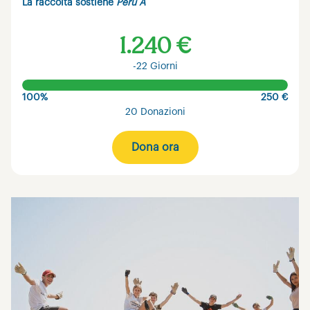
La raccolta sostiene
Perù A
1.240 €
-22 Giorni
100%
250 €
20 Donazioni
Dona ora