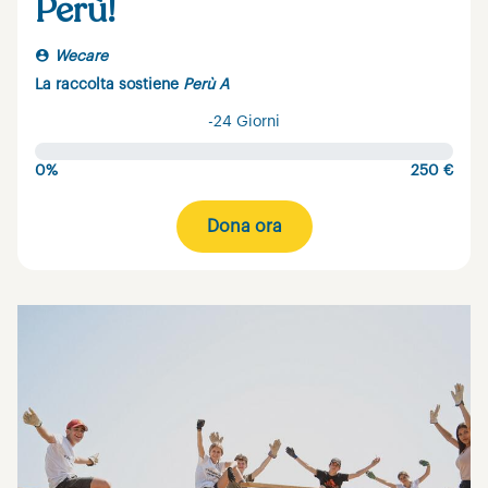
Perù!
Wecare
La raccolta sostiene
Perù A
-24 Giorni
0%
250 €
Dona ora