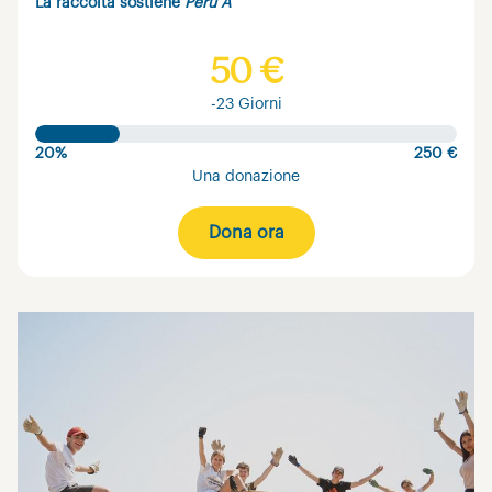
La raccolta sostiene
Perù A
50 €
-23 Giorni
20%
250 €
Una donazione
Dona ora