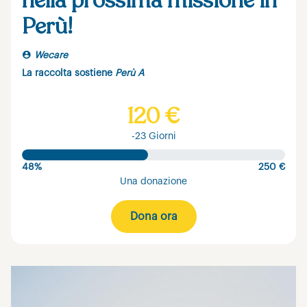
nella prossima missione in
Perù!
Wecare
La raccolta sostiene
Perù A
120 €
-23 Giorni
48%
250 €
Una donazione
Dona ora