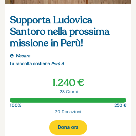
Supporta Ludovica
Santoro nella prossima
missione in Perù!
Wecare
La raccolta sostiene
Perù A
1.240 €
-23 Giorni
100%
250 €
20 Donazioni
Dona ora