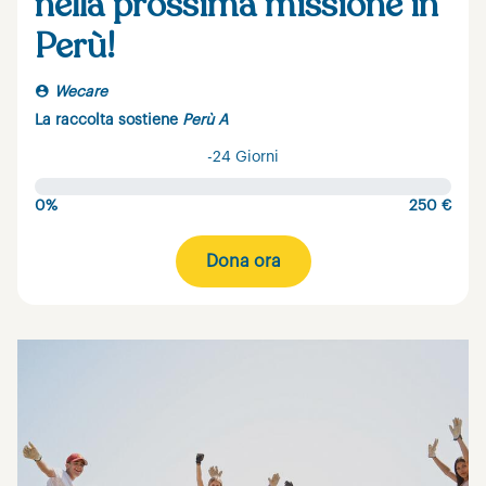
nella prossima missione in
Perù!
Wecare
La raccolta sostiene
Perù A
-24 Giorni
0%
250 €
Dona ora