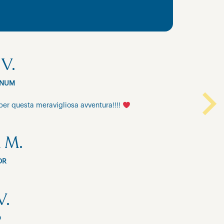
V.
INUM
per questa meravigliosa avventura!!!!
Next
 M.
OR
V.
D