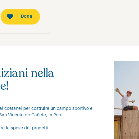
Dona
i
ziani nella
e!
iei coetanei per costruire un campo sportivo e
San Vicente de Cañete, in Perù.
re le spese dei progetti!