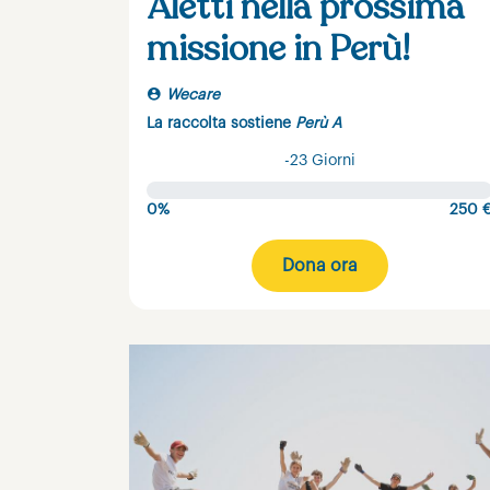
Aletti nella prossima
missione in Perù!
Wecare
La raccolta sostiene
Perù A
-23 Giorni
0%
250 
Dona ora