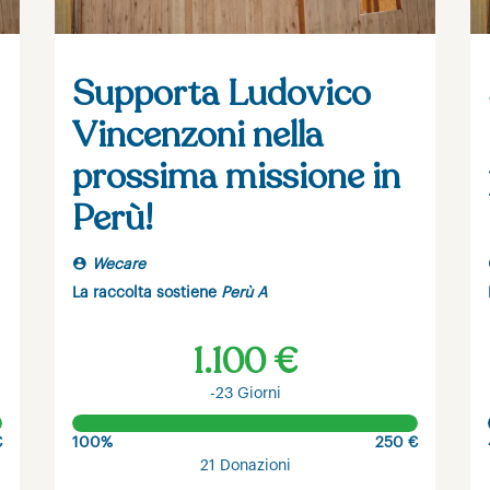
Supporta Ludovico
Vincenzoni nella
prossima missione in
Perù!
Wecare
La raccolta sostiene
Perù A
1.100 €
-23 Giorni
€
100%
250 €
21 Donazioni