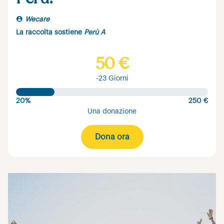
Wecare
La raccolta sostiene
Perù A
50 €
-23 Giorni
20%
250 €
Una donazione
Dona ora