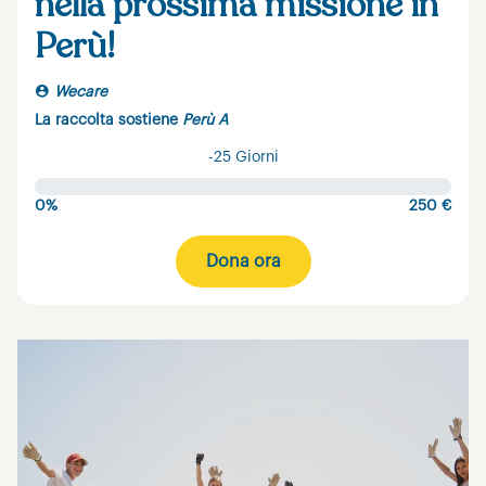
nella prossima missione in
Perù!
Wecare
La raccolta sostiene
Perù A
-25 Giorni
0%
250 €
Dona ora