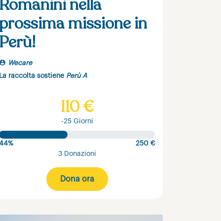
Romanini nella
prossima missione in
Perù!
Wecare
La raccolta sostiene
Perù A
110 €
-25 Giorni
44%
250 €
3 Donazioni
Dona ora