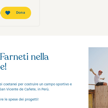
Dona
i
arneti nella
e!
iei coetanei per costruire un campo sportivo e
San Vicente de Cañete, in Perù.
re le spese dei progetti!