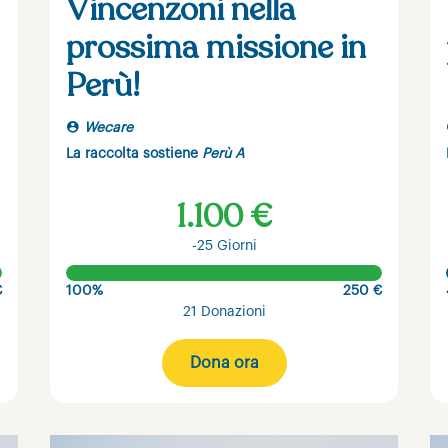
Vincenzoni nella
prossima missione in
Perù!
Wecare
La raccolta sostiene
Perù A
1.100 €
-25 Giorni
€
100%
250 €
21 Donazioni
Dona ora