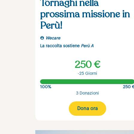
Tornaghi nella
prossima missione in
Perù!
Wecare
La raccolta sostiene
Perù A
250 €
-25 Giorni
100%
250 
3 Donazioni
Dona ora