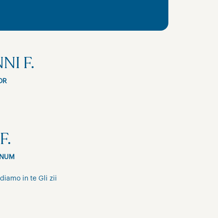
NI F.
OR
F.
INUM
diamo in te Gli zii