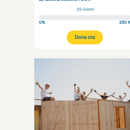
-25 Giorni
0%
250 
Dona ora