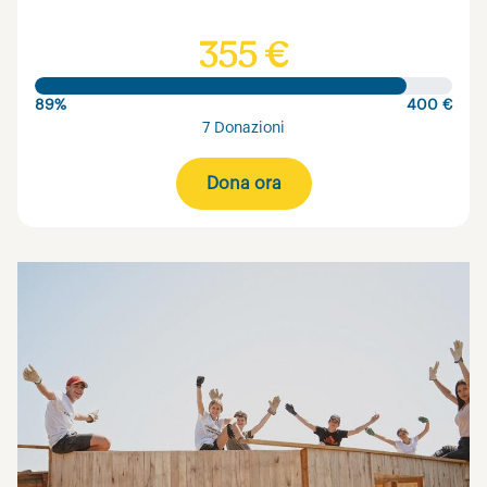
355 €
89%
400 €
7 Donazioni
Dona ora