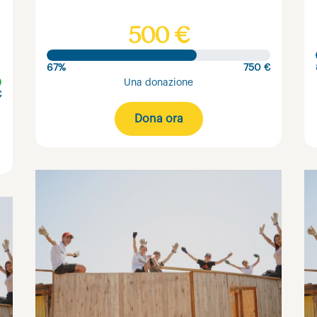
500 €
67%
750 €
Una donazione
€
Dona ora