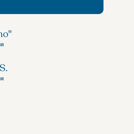
mo"
OR
S.
OR