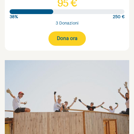
95 €
38%
250 €
3 Donazioni
Dona ora