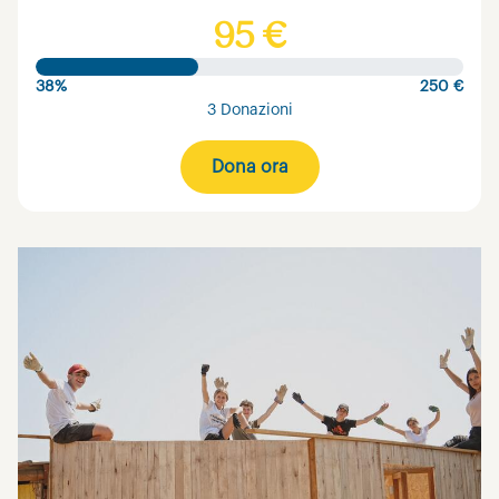
95 €
38%
250 €
3 Donazioni
Dona ora