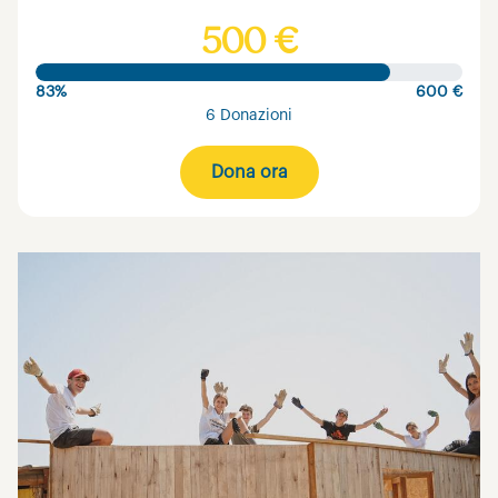
500 €
83%
600 €
6 Donazioni
Dona ora