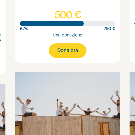
500 €
67%
750 €
Una donazione
€
Dona ora