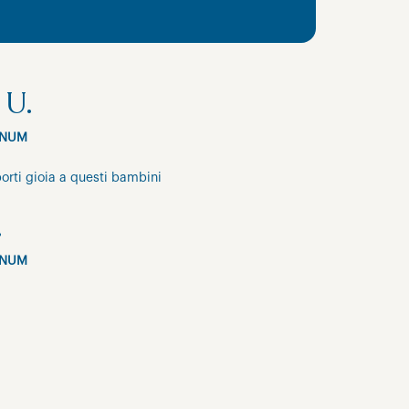
 U.
INUM
orti gioia a questi bambini
.
INUM