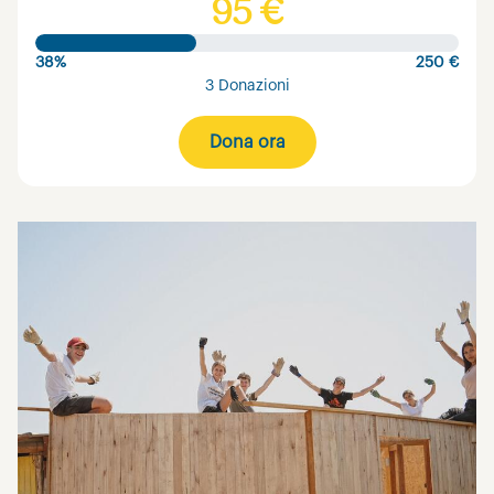
95 €
38%
250 €
3 Donazioni
Dona ora