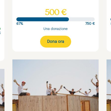
500 €
67%
750 €
Una donazione
€
Dona ora