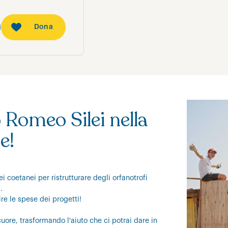
Dona
i
 Romeo Silei nella
e!
i coetanei per ristrutturare degli orfanotrofi
a.
re le spese dei progetti!
uore, trasformando l'aiuto che ci potrai dare in